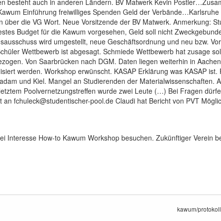
ren besteht auch in anderen Ländern. BV Matwerk Kevin Postler…Zu
r Kawum Einführung freiwilliges Spenden Geld der Verbände…Karlsruh
über die VG Wort. Neue Vorsitzende der BV Matwerk. Anmerkung: St
estes Budget für die Kawum vorgesehen, Geld soll nicht Zweckgebun
ausschuss wird umgestellt, neue Geschäftsordnung und neu bzw. Vo
üler Wettbewerb ist abgesagt. Schmiede Wettbewerb hat zusage soll
ogen. Von Saarbrücken nach DGM. Daten liegen weiterhin in Aache
siert werden. Workshop erwünscht. KASAP Erklärung was KASAP ist. Po
sadam und Kiel. Mangel an Studierenden der Materialwissenschaften.
letztem Poolvernetzungstreffen wurde zwei Leute (…) Bei Fragen dürfen
t an fchuleck@studentischer-pool.de Claudi hat Bericht von PVT Mög
i Interesse How-to Kawum Workshop besuchen. Zukünftiger Verein ben
kawum/protokoll