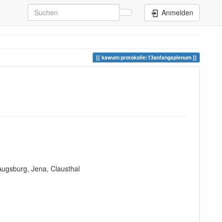
Anmelden
kawum:protokolle:13anfangsplenum
Augsburg, Jena, Clausthal