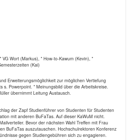
 VG Wort (Markus), * How-to-Kawum (Kevin), *
Semesterzeiten (Kai)
und Erweiterungsmöglichkeit zur möglichen Vertiefung
s s. Powerpoint. * Meinungsbild über die Arbeitskreise.
üller übernimmt Leitung Austausch.
lag der Zapf Studienführer von Studenten für Studenten
ration mit anderen BuFaTas. Auf dieser KaWuM nicht.
ilverteiler. Bevor der nächsten Wahl Treffen mit Frau
eren BuFaTas auszutauschen. Hochschulrektoren Konferenz
 Bündnisse gegen Studiengebühren sich zu engagieren.