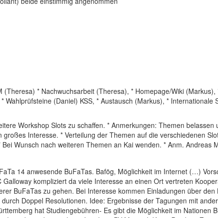
okollant) beide einstimmig angenommen
Theresa) * Nachwuchsarbeit (Theresa), * Homepage/Wiki (Markus), *
* Wahlprüfsteine (Daniel) KSS, * Austausch (Markus), * Internationale 
 weitere Workshop Slots zu schaffen. * Anmerkungen: Themen belassen 
n großes Interesse. * Verteilung der Themen auf die verschiedenen Slot
. * Bei Wunsch nach weiteren Themen an Kai wenden. * Anm. Andreas M
aTa 14 anwesende BuFaTas. Bafög, Möglichkeit im Internet (…) Vorsch
Galloway kompliziert da viele Interesse an einen Ort vertreten Koope
derer BuFaTas zu gehen. Bei Interesse kommen Einladungen über den Ma
 durch Doppel Resolutionen. Idee: Ergebnisse der Tagungen mit and
Württemberg hat Studiengebühren- Es gibt die Möglichkeit im Nationen