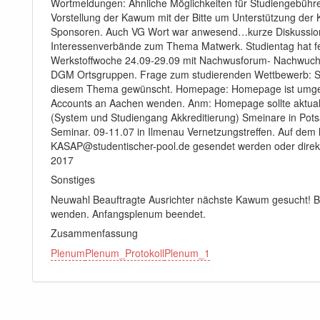
Wortmeldungen: Ähnliche Möglichkeiten für Studiengebüh
Vorstellung der Kawum mit der Bitte um Unterstützung de
Sponsoren. Auch VG Wort war anwesend…kurze Diskussion 
Interessenverbände zum Thema Matwerk. Studientag hat f
Werkstoffwoche 24.09-29.09 mit Nachwusforum- Nachwuchs
DGM Ortsgruppen. Frage zum studierenden Wettbewerb: Sch
diesem Thema gewünscht. Homepage: Homepage ist umgez
Accounts an Aachen wenden. Anm: Homepage sollte aktuali
(System und Studiengang Akkreditierung) Smeinare in Pot
Seminar. 09-11.07 in Ilmenau Vernetzungstreffen. Auf dem 
KASAP@studentischer-pool.de gesendet werden oder direk
2017
Sonstiges
Neuwahl Beauftragte Ausrichter nächste Kawum gesucht! Be
wenden. Anfangsplenum beendet.
Zusammenfassung
Plenum
Plenum_Protokoll
Plenum_1