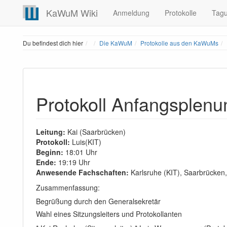
KaWuM Wiki
Anmeldung
Protokolle
Tag
Home
Du befindest dich hier
Die KaWuM
Protokolle aus den KaWuMs
Protokoll Anfangsplen
Leitung:
Kai (Saarbrücken)
Protokoll:
Luis(KIT)
Beginn:
18:01 Uhr
Ende:
19:19 Uhr
Anwesende Fachschaften:
Karlsruhe (KIT), Saarbrücken,
Zusammenfassung:
Begrüßung durch den Generalsekretär
Wahl eines Sitzungsleiters und Protokollanten