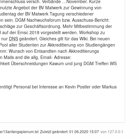
sammenschluss versch. Verbände …November. Kurze
e nutzte Angebot der BV Matwerk zur Gewinnung von
udientag der BV Matwerk Tagung verschiedener
den sein. DGM Nachwuchsforum bzw. Ausschuss-Bericht:
rschläge zur Geschäftsordnung. Mehr Mitbestimmung der
 auf der Emsc 2018 vorgestellt werden. Workshop zu
n nur
DNS
geändert. Gleiches gilt für das Wiki. Bei neuen
ol aller Studenten zur Akkreditierung von Studiengängen
 Anm: Wunsch von Entsandten nach Akkreditierungs
 Mails and die allg. Email- Adresse:
lichkeit Überschneidungen Kawum und jung DGM Treffen WS
ötigt Personal bei Interesse an Kevin Postler oder Markus
e/13anfangsplenum.txt
Zuletzt geändert:
01.06.2020 15:07
von
127.0.0.1