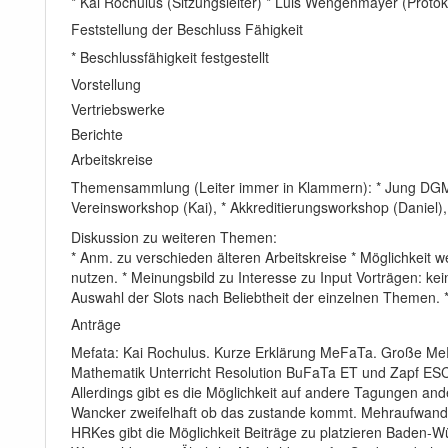
* Kai Rochulus (Sitzungsleiter) * Luis Wengenmayer (Prot
Feststellung der Beschluss Fähigkeit
* Beschlussfähigkeit festgestellt
Vorstellung
Vertriebswerke
Berichte
Arbeitskreise
Themensammlung (Leiter immer in Klammern): * Jung DGM (
Vereinsworkshop (Kai), * Akkreditierungsworkshop (Daniel), 
Diskussion zu weiteren Themen:
* Anm. zu verschieden älteren Arbeitskreise * Möglichkeit
nutzen. * Meinungsbild zu Interesse zu Input Vorträgen: kei
Auswahl der Slots nach Beliebtheit der einzelnen Themen
Anträge
Mefata: Kai Rochulus. Kurze Erklärung MeFaTa. Große MeF
Mathematik Unterricht Resolution BuFaTa ET und Zapf ESC 
Allerdings gibt es die Möglichkeit auf andere Tagungen an
Wancker zweifelhaft ob das zustande kommt. Mehraufwand
HRKes gibt die Möglichkeit Beiträge zu platzieren Baden-