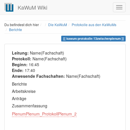
KaWuM Wiki
Home
Du befindest dich hier
Die KaWuM
Protokolle aus den KaWuMs
Berichte
kawum:protokolle:13zwischenplenum
Leitung:
Name(Fachschaft)
Protokoll:
Name(Fachschaft)
Beginn:
16:45
Ende:
17:40
Anwesende Fachschaften:
Name(Fachschaft)
Berichte
Arbeitskreise
Anträge
Zusammenfassung
Plenum
Plenum_Protokoll
Plenum_2