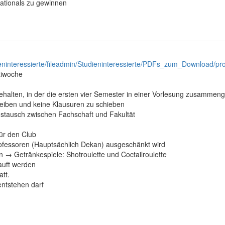
nationals zu gewinnen
ieninteressierte/fileadmin/Studieninteressierte/PDFs_zum_Download/p
stiwoche
halten, in der die ersten vier Semester in einer Vorlesung zusammen
 bleiben und keine Klausuren zu schieben
tausch zwischen Fachschaft und Fakultät
für den Club
rofessoren (Hauptsächlich Dekan) ausgeschänkt wird
 → Getränkespiele: Shotroulette und Coctailroulette
auft werden
tt.
entstehen darf