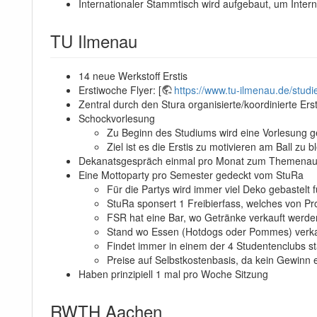
Internationaler Stammtisch wird aufgebaut, um Inter
TU Ilmenau
14 neue Werkstoff Erstis
Erstiwoche Flyer: [
https://www.tu-ilmenau.de/stud
Zentral durch den Stura organisierte/koordinierte Er
Schockvorlesung
Zu Beginn des Studiums wird eine Vorlesung ge
Ziel ist es die Erstis zu motivieren am Ball zu
Dekanatsgespräch einmal pro Monat zum Themenaus
Eine Mottoparty pro Semester gedeckt vom StuRa
Für die Partys wird immer viel Deko gebastelt 
StuRa sponsert 1 Freibierfass, welches von P
FSR hat eine Bar, wo Getränke verkauft werden
Stand wo Essen (Hotdogs oder Pommes) verk
Findet immer in einem der 4 Studentenclubs sta
Preise auf Selbstkostenbasis, da kein Gewinn 
Haben prinzipiell 1 mal pro Woche Sitzung
RWTH Aachen