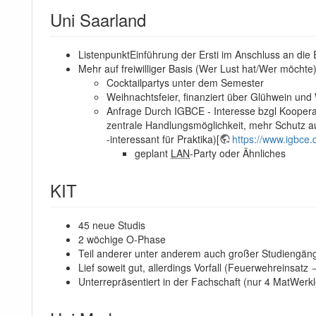
Uni Saarland
ListenpunktEinführung der Ersti im Anschluss an die
Mehr auf freiwilliger Basis (Wer Lust hat/Wer möchte
Cocktailpartys unter dem Semester
Weihnachtsfeier, finanziert über Glühwein und 
Anfrage Durch IGBCE - Interesse bzgl Koopera
zentrale Handlungsmöglichkeit, mehr Schutz a
-interessant für Praktika)[
https://www.igbce.
geplant
LAN
-Party oder Ähnliches
KIT
45 neue Studis
2 wöchige O-Phase
Teil anderer unter anderem auch großer Studiengän
Lief soweit gut, allerdings Vorfall (Feuerwehreinsatz 
Unterrepräsentiert in der Fachschaft (nur 4 MatWer