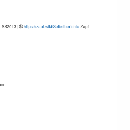
t SS2013 [
https://zapf.wiki/Selbstberichte
Zapf
ben