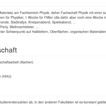
Materials) am Fachbereich Physik, daher Fachschaft Physik mit einer a
hen für Physiker, 1 Woche für FMler (die dafür aber noch eine Woche 
enende, Stadtrallye, Kneipenabend, Spieleabend, …
Party, Weihnachtsfeier, …
hier Schwerpunkt auf Halbleitern, Oberflächen, organischen Materialie
schaft
hschaftsarbeit (Aachen)
en (HHU)
udierendenzahlen ab, in den anderen Fakultäten ist es konstant gebli