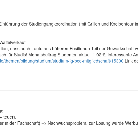
 Einführung der Studiengangkoordination (mit Grillen und Kneipentour 
)
Waffelverkauf
tion, dass auch Leute aus höheren Positionen Teil der Gewerkschaft w
uch für Studis! Monatsbeitrag Studenten aktuell 1,02 €. Interessante
de/themen/bildung/studium/studium-ig-bce-mitgliedschaft/15306
Link de
ge
→ teuer).
kler in der Fachschaft) –> Nachwuchsproblem, zur Lösung wurde Werbu