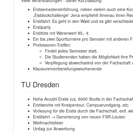
Viele Veranstaltungen - daher Kurzfassung
Erstsemestereinführung, neben vielem auch eine Koop
„Eisblockchallenge“ Jena empfiehlt Ilmenau ihren Re
Erstifahrt: Es geht in den Wald und es gibt verschied
Erstiparty
Erstitüte mit Warenwert 85,- €
Ein bis zwei Sportturniere pro Semster mit anderen
Professoren-Treffen:
Findet jedes Semester statt.
Die Studierenden haben die Möglichkeit ihre Pr
Verpflegung abwechselnd von der Fachschaft 
Klausurenvorbereitungswochenende
TU Dresden
Hohe Anzahl Erstis (ca. 6000 Studis in der Fachschaf
Erstiwoche mit Kneipentour, Campusrundgang, etc.
Vorlesung für die Erstis durch die Fachschaft, evtl.
Erstifahrt → Generierung von neuen FSR-Leuten
Weihnachtsfeier
Unitag zur Anwerbung