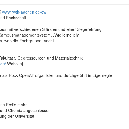
www.rwth-aachen.de/ew
nd Fachschaft
mpus mit verschiedenen Ständen und einer Siegerehrung
: Campusmanagementsystem, „Wie lerne ich“
en, was die Fachgruppe macht
Fakultät 5 Georessourcen und Materialtechnik
.de/
Website]
e als Rock-OpenAir organisiert und durchgeführt in Eigenregie
ine Erstis mehr
ik und Chemie angeschlossen
lung der Universität