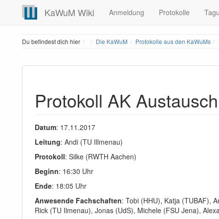
KaWuM Wiki
Anmeldung
Protokolle
Tag
Home
Du befindest dich hier
Die KaWuM
Protokolle aus den KaWuMs
Protokoll AK Austausch
Datum
: 17.11.2017
Leitung
: Andi (TU Illmenau)
Protokoll
: Silke (RWTH Aachen)
Beginn
: 16:30 Uhr
Ende
: 18:05 Uhr
Anwesende Fachschaften
: Tobi (HHU), Katja (TUBAF),
Rick (TU Ilmenau), Jonas (UdS), Michele (FSU Jena), Alexan