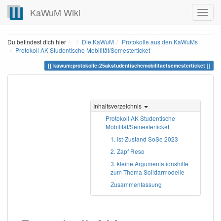
KaWuM Wiki
Home
Du befindest dich hier
Die KaWuM
Protokolle aus den KaWuMs
Protokoll AK Studentische Mobilität/Semesterticket
kawum:protokolle:25akstudentischemobilitaetsemesterticket
Inhaltsverzeichnis
Protokoll AK Studentische
Mobilität/Semesterticket
1. Ist-Zustand SoSe 2023
2. Zapf Reso
3. kleine Argumentationshilfe
zum Thema Solidarmodelle
Zusammenfassung