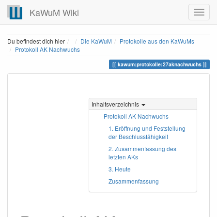
KaWuM Wiki
Home
Du befindest dich hier
Die KaWuM
Protokolle aus den KaWuMs
Protokoll AK Nachwuchs
kawum:protokolle:27aknachwuchs
Inhaltsverzeichnis
Protokoll AK Nachwuchs
1. Eröffnung und Feststellung
der Beschlussfähigkeit
2. Zusammenfassung des
letzten AKs
3. Heute
Zusammenfassung