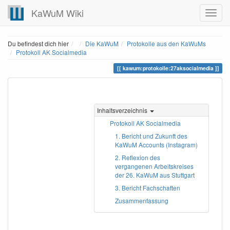
KaWuM Wiki
Home
Du befindest dich hier
Die KaWuM
Protokolle aus den KaWuMs
Protokoll AK Socialmedia
kawum:protokolle:27aksocialmedia
Inhaltsverzeichnis
Protokoll AK Socialmedia
1. Bericht und Zukunft des
KaWuM Accounts (Instagram)
2. Reflexion des
vergangenen Arbeitskreises
der 26. KaWuM aus Stuttgart
3. Bericht Fachschaften
Zusammenfassung