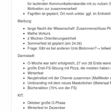
für laufenden Kommunikationskanäle mit zu nutzen (Wh
Motivation zur zusammenarbeit
Fsgrillen ist geplant, Ort noch unklar. ggf. im Erdreic
Marburg:
lange Nacht der Wissenschaft: Zusammenschluss Phy
Mathe Vorkurs
2 Wochen Orientierungseinheit
Sommerfest ist geplant (am 24.06)
Frage: Gibt es bei anderen Unis Biotonnen?→ teilwei
Darmstadt:
O-Woche war sehr erfolgreich, 27 von 28 Erstis ware
große Ersti-FS-Sitzung mit Pizza, die meisten haben 
Winterfest
Neujahrsfest mit der Chemie zusammen (MaWieder st
Umbranding mit dem neues Maskottchen (Materiaal Mar
Bücheraktion (70% von der FS)
KIT:
Oktober große O-Phase
Winterfest im Dezember