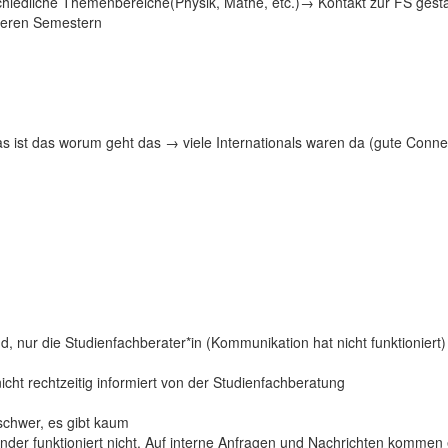
schiedliche Themenbereiche(Physik, Mathe, etc.)→ Kontakt zur FS gestä
heren Semestern
as ist das worum geht das → viele Internationals waren da (gute Conne
nd, nur die Studienfachberater*in (Kommunikation hat nicht funktioniert)
cht rechtzeitig informiert von der Studienfachberatung
schwer, es gibt kaum
der funktioniert nicht. Auf interne Anfragen und Nachrichten kommen ei