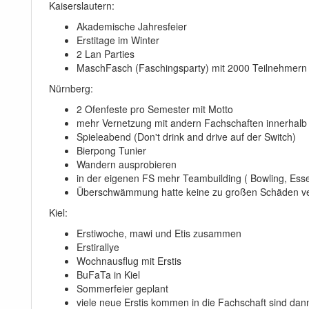
Kaiserslautern:
Akademische Jahresfeier
Erstitage im Winter
2 Lan Parties
MaschFasch (Faschingsparty) mit 2000 Teilnehmern
Nürnberg:
2 Ofenfeste pro Semester mit Motto
mehr Vernetzung mit andern Fachschaften innerhalb 
Spieleabend (Don't drink and drive auf der Switch)
Bierpong Tunier
Wandern ausprobieren
in der eigenen FS mehr Teambuilding ( Bowling, Ess
Überschwämmung hatte keine zu großen Schäden veru
Kiel:
Erstiwoche, mawi und Etis zusammen
Erstirallye
Wochnausflug mit Erstis
BuFaTa in Kiel
Sommerfeier geplant
viele neue Erstis kommen in die Fachschaft sind dann