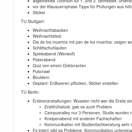
allgemeines Tutorium für 1. und 3. Semestler, unter
vor der Klausuernphase Tipps für Prüfungen aus hö
Sticker
TU Stuttgart:
Weihnachtsbacken
Weihnachtsfest
Dia de los muertos mit pan de los muertos: zeigen w
Schlittschuhlaufen
Spieleabend (Werwolf)
Pokerabend
Quiz von einem Doktoranten
Pubcrawl
Bouldern
Geplant: Erdbeeren pflücken, Sticker erstellen
TU Berlin:
Erstiveranstaltungen: Wussten nicht wer die Erstis si
Erstifrühstück: gab es auch Problem
Campusralley nur 3 Personen, Studis wurden ni
Kneipenabend mit anderen Fachschaften
Kommunikation mit Studienfachberatung sehr 
Fs intern gibt es Probleme, Kommunikation untereinan