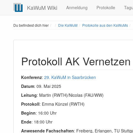
KaWuM Wiki
Anmeldung
Protokolle
Tag
Home
Du befindest dich hier
Die KaWuM
Protokolle aus den KaWuMs
Protokoll AK Vernetzen
Konferenz
:
29. KaWuM in Saarbrücken
Datum
: 09. Mai 2025
Leitung
: Martin (RWTH)/Nicolas (FAU/WW)
Protokoll
: Emma Künzel (RWTH)
Beginn
: 16:00 Uhr
Ende
: 18:00 Uhr
Anwesende Fachschaften
: Freiberg, Erlangen, TU Stutt