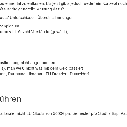
ote mental zu entlasten, bis jetzt gibts jedoch weder ein Konzept noc
Was ist die generelle Meinung dazu?
n aus? Unterschiede - Übereinstimmungen
chenplenum
iederanzahl, Anzahl Vorstände (gewählt),…)
Urabstimmung nicht angenommen
is), man weiß nicht was mit dem Geld passiert
reten, Darmstadt, Ilmenau, TU Dresden, Düsseldorf
bühren
rnationale, nicht EU-Studis von 5000€ pro Semester pro Studi ? Bsp. A